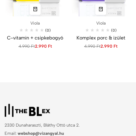
Viola
Viola
(0)
(0)
C-vitamin + csipkebogyó
Komplex porc & izület
4.990
Ft
2.990
Ft
4.990
Ft
2.990
Ft
2330 Dunaharaszti, Bláthy Ottó utca 2.
Email:
webshop@vizangyal.hu