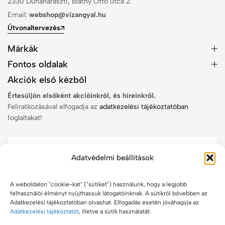
2330 Dunaharaszti, Bláthy Ottó utca 2.
Email:
webshop@vizangyal.hu
Útvonaltervezés
Márkák
Fontos oldalak
Akciók első kézből
Értesüljön elsőként akcióinkról, és híreinkről.
Feliratkozásával elfogadja az
adatkezelési tájékoztatóban
foglaltakat!
Adatvédelmi beállítások
Feliratkozom
A weboldalon "cookie-kat" ("sütiket") használunk, hogy a legjobb
felhasználói élményt nyújthassuk látogatóinknak. A sütikről bővebben az
Adatkezelési tájékoztatóban olvashat. Elfogadás esetén jóváhagyja az
Adatkezelési tájékoztatót
, illetve a sütik használatát.