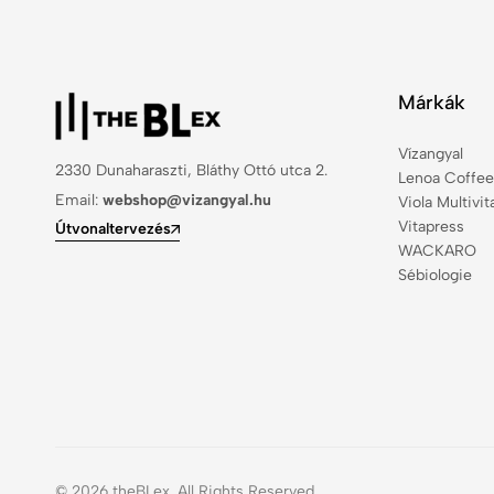
Márkák
Vízangyal
2330 Dunaharaszti, Bláthy Ottó utca 2.
Lenoa Coffee
Email:
webshop@vizangyal.hu
Viola Multivi
Vitapress
Útvonaltervezés
WACKARO
Sébiologie
© 2026 theBLex. All Rights Reserved