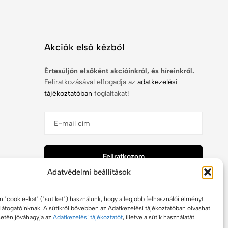
Akciók első kézből
Értesüljön elsőként akcióinkról, és híreinkről.
Feliratkozásával elfogadja az
adatkezelési
tájékoztatóban
foglaltakat!
Feliratkozom
Adatvédelmi beállítások
 "cookie-kat" ("sütiket") használunk, hogy a legjobb felhasználói élményt
látogatóinknak. A sütikről bővebben az Adatkezelési tájékoztatóban olvashat.
setén jóváhagyja az
Adatkezelési tájékoztatót
, illetve a sütik használatát.
made by digitalhero