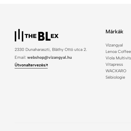
Márkák
Vízangyal
2330 Dunaharaszti, Bláthy Ottó utca 2.
Lenoa Coffee
Email:
webshop@vizangyal.hu
Viola Multivi
Vitapress
Útvonaltervezés
WACKARO
Sébiologie