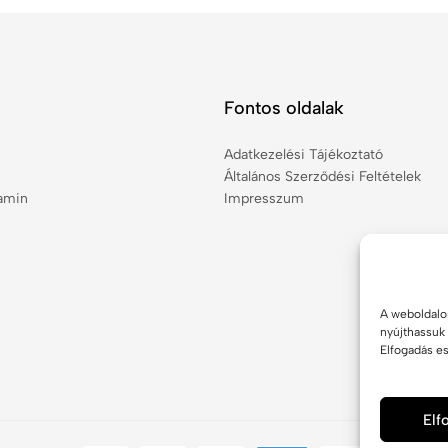
Fontos oldalak
Adatkezelési Tájékoztató
Általános Szerződési Feltételek
tamin
Impresszum
A weboldalon
nyújthassuk 
Elfogadás e
El