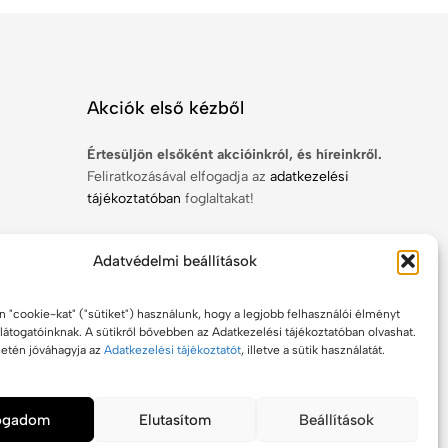
Akciók első kézből
Értesüljön elsőként akcióinkról, és híreinkről.
Feliratkozásával elfogadja az
adatkezelési
tájékoztatóban
foglaltakat!
Adatvédelmi beállítások
 "cookie-kat" ("sütiket") használunk, hogy a legjobb felhasználói élményt
Feliratkozom
látogatóinknak. A sütikről bővebben az Adatkezelési tájékoztatóban olvashat.
setén jóváhagyja az
Adatkezelési tájékoztatót
, illetve a sütik használatát.
fogadom
Elutasítom
Beállítások