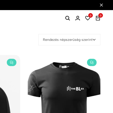
0
0
Rendezés népszerűség szerint
Új
Új