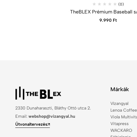
(0)
TheBLEX Prémium Baseball s
9.990
Ft
Márkák
Vízangyal
2330 Dunaharaszti, Bláthy Ottó utca 2.
Lenoa Coffee
Email:
webshop@vizangyal.hu
Viola Multivi
Vitapress
Útvonaltervezés
WACKARO