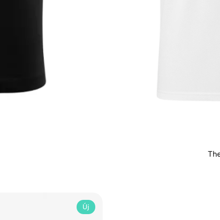
The
Új