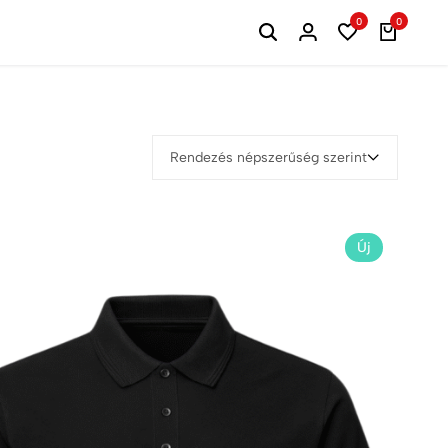
0
0
Rendezés népszerűség szerint
Új