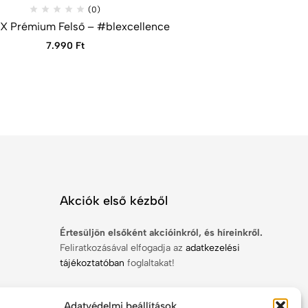
(0)
X Prémium Felső – #blexcellence
7.990
Ft
Akciók első kézből
Értesüljön elsőként akcióinkról, és híreinkről.
Feliratkozásával elfogadja az
adatkezelési
tájékoztatóban
foglaltakat!
Adatvédelmi beállítások