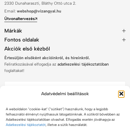
2330 Dunaharaszti, Bláthy Ottó utca 2.
Email:
webshop@vizangyal.hu
Útvonaltervezés
Márkák
Fontos oldalak
Akciók első kézből
Értesüljön elsőként akcióinkról, és híreinkről.
Feliratkozásával elfogadja az
adatkezelési tájékoztatóban
foglaltakat!
Adatvédelmi beállítások
Feliratkozom
A weboldalon "cookie-kat" ("sütiket") használunk, hogy a legjobb
felhasználói élményt nyújthassuk látogatóinknak. A sütikről bővebben az
Adatkezelési tájékoztatóban olvashat. Elfogadás esetén jóváhagyja az
Adatkezelési tájékoztatót
, illetve a sütik használatát.