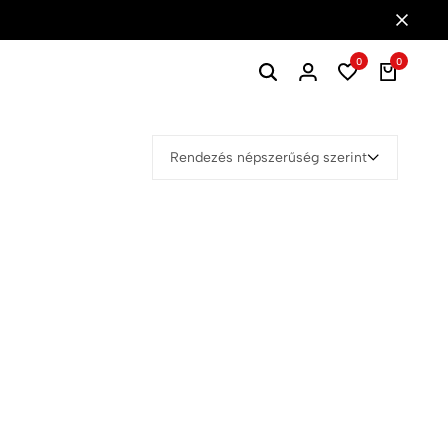
0
0
Rendezés népszerűség szerint